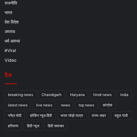
राजनीति
भारत
देश विदेश
अपराध
धर्म आस्था
#Viral
Video
टैग
breaking news
Chandigarh
Haryana
hindi news
india
latest news
live news
news
top news
कांग्रेस
नरेंद्र मोदी
ब्रेकिंग न्यूज़ हिंदी
भारत जोड़ो यात्रा
राज्य-शहर
राहुल गांधी
हरियाणा
हिंदी न्यूज
हिंदी समाचार