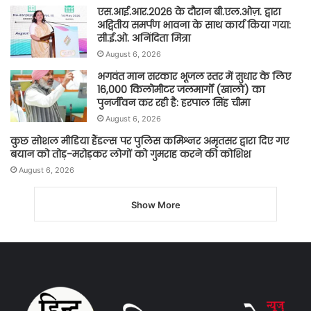
एस.आई.आर.2026 के दौरान बी.एल.ओज़. द्वारा
अद्वितीय समर्पण भावना के साथ कार्य किया गया:
सी.ई.ओ. अनिंदिता मित्रा
August 6, 2026
भगवंत मान सरकार भूजल स्तर में सुधार के लिए
16,000 किलोमीटर जलमार्गों (खालों) का
पुनर्जीवन कर रही है: हरपाल सिंह चीमा
August 6, 2026
कुछ सोशल मीडिया हैंडल्स पर पुलिस कमिश्नर अमृतसर द्वारा दिए गए
बयान को तोड़-मरोड़कर लोगों को गुमराह करने की कोशिश
August 6, 2026
Show More