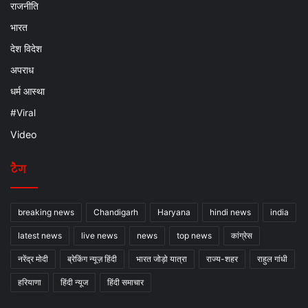
राजनीति
भारत
देश विदेश
अपराध
धर्म आस्था
#Viral
Video
टैग
breaking news
Chandigarh
Haryana
hindi news
india
latest news
live news
news
top news
कांग्रेस
नरेंद्र मोदी
ब्रेकिंग न्यूज़ हिंदी
भारत जोड़ो यात्रा
राज्य-शहर
राहुल गांधी
हरियाणा
हिंदी न्यूज
हिंदी समाचार