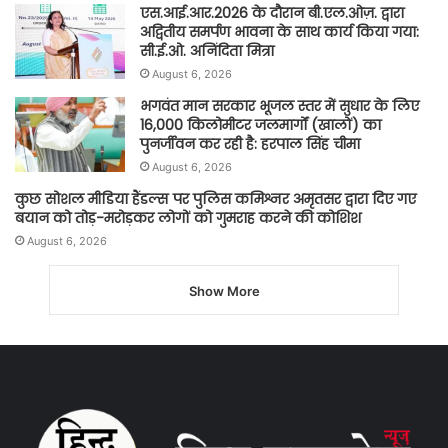
एस.आई.आर.2026 के दौरान बी.एल.ओज़. द्वारा
अद्वितीय समर्पण भावना के साथ कार्य किया गया:
सी.ई.ओ. अनिंदिता मित्रा
August 6, 2026
भगवंत मान सरकार भूजल स्तर में सुधार के लिए
16,000 किलोमीटर जलमार्गों (खालों) का
पुनर्जीवन कर रही है: हरपाल सिंह चीमा
August 6, 2026
कुछ सोशल मीडिया हैंडल्स पर पुलिस कमिश्नर अमृतसर द्वारा दिए गए
बयान को तोड़-मरोड़कर लोगों को गुमराह करने की कोशिश
August 6, 2026
Show More