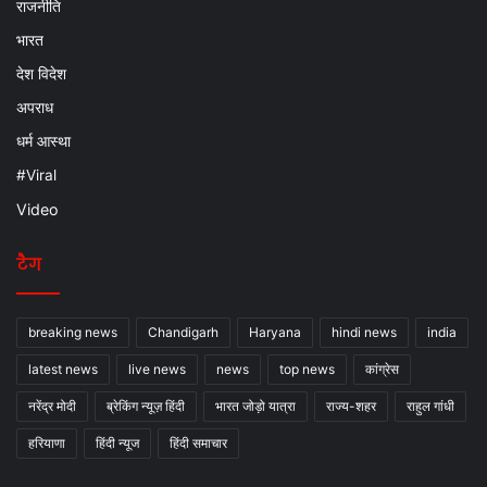
राजनीति
भारत
देश विदेश
अपराध
धर्म आस्था
#Viral
Video
टैग
breaking news
Chandigarh
Haryana
hindi news
india
latest news
live news
news
top news
कांग्रेस
नरेंद्र मोदी
ब्रेकिंग न्यूज़ हिंदी
भारत जोड़ो यात्रा
राज्य-शहर
राहुल गांधी
हरियाणा
हिंदी न्यूज
हिंदी समाचार