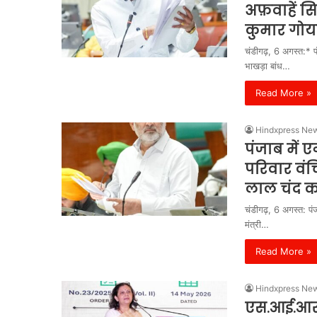
अफ़वाहें सि
कुमार गो
चंडीगढ़, 6 अगस्त:* प
भाखड़ा बांध…
Read More »
Hindxpress Ne
पंजाब में 
परिवार वंचि
लाल चंद 
चंडीगढ़, 6 अगस्त: पंज
मंत्री…
Read More »
Hindxpress Ne
एस.आई.आर.2