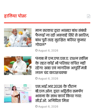
हालिया पोस्ट
मान सरकार द्वारा भाखड़ा बांध संबंधी
फैलाई जा रही अफ़वाहें सिरे से खारिज़,
बांध पूरी तरह सुरक्षित: बरिंदर कुमार
गोयल*
August 6, 2026
पंजाब में एन.एफ.एस.ए. राशन स्कीम
के तहत कोई भी परिवार वंचित नहीं
रहेगा: खाद्य एवं नागरिक आपूर्ति मंत्री
लाल चंद कटारूचक्क
August 6, 2026
एस.आई.आर.2026 के दौरान
बी.एल.ओज़. द्वारा अद्वितीय समर्पण
भावना के साथ कार्य किया गया:
सी.ई.ओ. अनिंदिता मित्रा
August 6, 2026