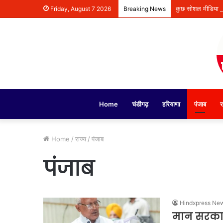
कुछ सोशल मीडिया है
Friday, August 7 2026
Breaking News
Home
चंडीगढ़
हरियाणा
पंजाब
र
Home
/
राज्य
/
पंजाब
पंजाब
Hindxpress Ne
मान सरकार 