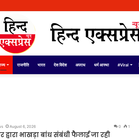
ंडल्स पर पुलिस कमिश्नर अमृतसर द्वारा दिए गए बयान को तोड़-मरोड़कर लोगों को गुमराह करने क
ाज्य
राजनीति
भारत
देश विदेश
अपराध
धर्म आस्था
#Viral
ws
August 6, 2026
0
1
द्वारा भाखड़ा बांध संबंधी फैलाई जा रही