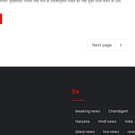
्त: मुख्यमंत्री भगवंत सिंह मान के निर्देशानुसार पंजाब को नशा मुक्त राज्य बनाने के लिए
Next page
टैग
breaking news
Chandigarh
Haryana
hindi news
india
latest news
live news
new