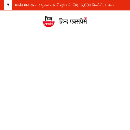
भगवंत मान सरकार भूजल स्तर में सुधार के लिए 16,000 किलोमीटर जलमार्गों (खालों) का पुनर्जीवन कर रही है: हरपाल सिंह चीमा