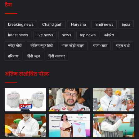
टैग
breaking news
Chandigarh
Haryana
hindi news
india
latest news
live news
news
top news
कांग्रेस
नरेंद्र मोदी
ब्रेकिंग न्यूज़ हिंदी
भारत जोड़ो यात्रा
राज्य-शहर
राहुल गांधी
हरियाणा
हिंदी न्यूज
हिंदी समाचार
अंतिम संशोधित पोस्ट