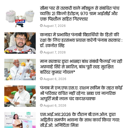
सीमा पार से तस्करी वाले मॉड्यूल से संबंधित पांच
व्यक्ति 21 किलो हेरोइन, 970 ग्राम आईसीई और
एक पिस्तौल सहित गिरफ्तार
August 7, 2026
कनाडा में प्रभावित पंजाबी विद्यार्थियों के हितों की
रक्षा के लिए हरसंभव प्रयास करेगी पंजाब सरकार :
डॉ. रवजोत सिंह
August 7, 2026
मान सरकार द्वारा भाखड़ा बांध संबंधी फैलाई जा रही
अफ़वाहें सिरे से खारिज़, बांध पूरी तरह सुरक्षित:
बरिंदर कुमार गोयल*
August 6, 2026
पंजाब में एन.एफ.एस.ए. राशन स्कीम के तहत कोई
भी परिवार वंचित नहीं रहेगा: खाद्य एवं नागरिक
आपूर्ति मंत्री लाल चंद कटारूचक्क
August 6, 2026
एस.आई.आर.2026 के दौरान बी.एल.ओज़. द्वारा
अद्वितीय समर्पण भावना के साथ कार्य किया गया:
सी.ई.ओ. अनिंदिता मित्रा