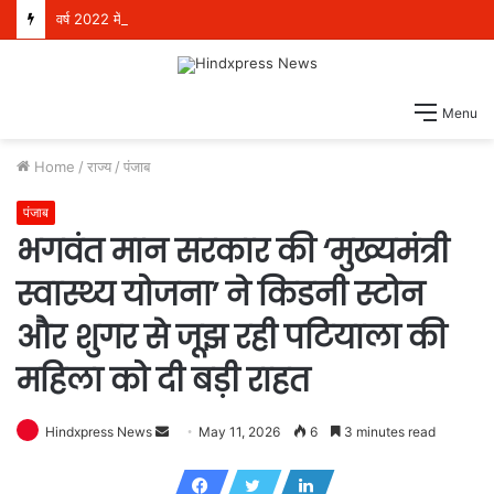
वर्ष 2022 में बिना चारदीवारी और फर्श पर बैठकर पढ़ने को मजबूर थे 4 लाख विद्यार्थी, परंतु आज देश भर में स्कूली शिक्षा में अग्रणी बनकर उभरा पंजाब: हरजोत सिंह बैंस
Menu
Home
/
राज्य
/
पंजाब
पंजाब
भगवंत मान सरकार की ‘मुख्यमंत्री
स्वास्थ्य योजना’ ने किडनी स्टोन
और शुगर से जूझ रही पटियाला की
महिला को दी बड़ी राहत
Hindxpress News
S
May 11, 2026
6
3 minutes read
e
n