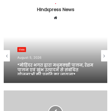
Hindxpress News
W
e
b
s
i
t
पंजाब
e
August 5, 2026
*मोहिंदर भगत द्वारा मधुमक्खी पालन, रेशम
पालन एवं खुंभ उत्पादन से संबंधित
योजनाओं की प्रगति का जायजा*