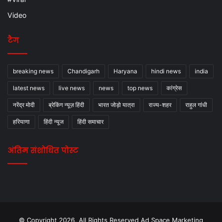
Video
टैग
breaking news
Chandigarh
Haryana
hindi news
india
latest news
live news
news
top news
कांग्रेस
नरेंद्र मोदी
ब्रेकिंग न्यूज़ हिंदी
भारत जोड़ो यात्रा
राज्य-शहर
राहुल गांधी
हरियाणा
हिंदी न्यूज
हिंदी समाचार
अंतिम संशोधित पोस्ट
© Copyright 2026, All Rights Reserved Ad Space Marketing