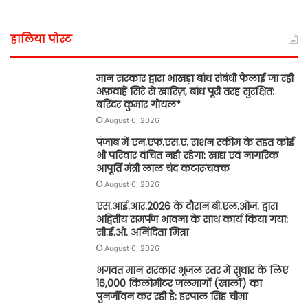
हालिया पोस्ट
मान सरकार द्वारा भाखड़ा बांध संबंधी फैलाई जा रही
अफ़वाहें सिरे से खारिज़, बांध पूरी तरह सुरक्षित:
बरिंदर कुमार गोयल*
August 6, 2026
पंजाब में एन.एफ.एस.ए. राशन स्कीम के तहत कोई
भी परिवार वंचित नहीं रहेगा: खाद्य एवं नागरिक
आपूर्ति मंत्री लाल चंद कटारूचक्क
August 6, 2026
एस.आई.आर.2026 के दौरान बी.एल.ओज़. द्वारा
अद्वितीय समर्पण भावना के साथ कार्य किया गया:
सी.ई.ओ. अनिंदिता मित्रा
August 6, 2026
भगवंत मान सरकार भूजल स्तर में सुधार के लिए
16,000 किलोमीटर जलमार्गों (खालों) का
पुनर्जीवन कर रही है: हरपाल सिंह चीमा