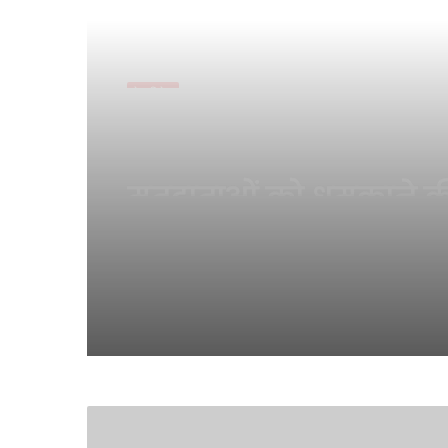
राजनीति
April 24, 2026
बंगाल में वोटिंग का नया रि
ममता के राज्य में 92 फी
मतदान, तमिलनाडु में 85