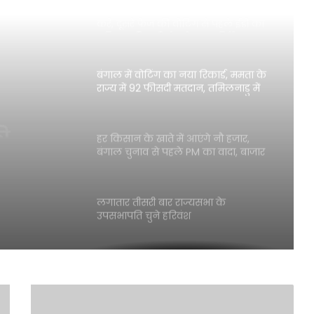
करें, दूसरे फेज की वोटिंग से पहले ईडी का
पुलिस अधिकारियों को सख्त निर्देश
बंगाल में वोटिंग का नया रिकार्ड, ममता के
राज्य में 92 फीसदी मतदान, तमिलनाडु में
85% वोटिंग
कार्ड,
सदी
हर किसान के खाते में आएंगे नौ हजार,
बंगाल चुनाव से पहले PM का वादा, बाजार
% वोटिंग
से बाहर होंगे TMC के दलाल
लगातार तीसरी बार राज्यसभा के
उपसभापति चुने हरिवंश
यूपी SIR की फाइनल लिस्ट में 2.04 करोड़
नाम कटे, प्रदेश में 13 फीसदी घटकर 13.39
करोड़ रह गए मतदाता