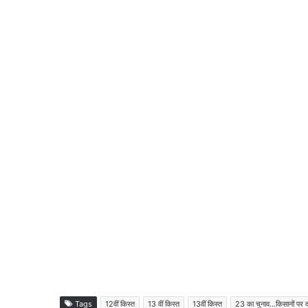
Tags
12वीं किस्त
13 वीं किस्त
13वीं किस्त
23 का चुनाव...किसानों पर द