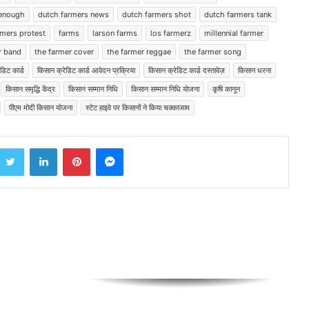
हुंकार, पुलिस पर TMC वर्कर्ज को धमकाने
 enough
dutch farmers news
dutch farmers shot
dutch farmers tank
का आरोप
rmers protest
farms
larson farms
los farmerz
millennial farmer
r band
the farmer cover
the farmer reggae
the farmer song
आसाराम रेप केस में बड़ा फैसला आज,
राजस्थान हाईकोर्ट की डिवीजन बेंच
डिट कार्ड
किसान क्रेडिट कार्ड आवेदन प्रक्रिया
किसान क्रेडिट कार्ड दस्तावेज़
किसान धरना
सुनाएगी निर्णय
किसान समृद्धि केंद्र
किसान सम्मान निधि
किसान सम्मान निधि योजना
कृषि कानून
पीएम मोदी किसान योजना
स्टेट हाइवे पर किसानों ने किया चक्काजाम
राजस्थान में 1 जून से पेट्रोल पंप बंद होने की
चेतावनी, ईंधन संकट के आसार
Twitter
LinkedIn
Pinterest
Messenger
राजस्थान में पर्यटन को मिलेगा नया
आयाम, ‘हॉलीडे इन राजस्थान’ अभियान से
बढ़ेगा ऑफ-सीजन टूरिज्म
बारामती उपचुनाव में रिकॉर्ड वोटों से जीतीं
सुनेत्रा पवार, 218,930 वोटों से दर्ज की भारी
जीत
मतदाताओं को धमकाने की रणनीति खत्म