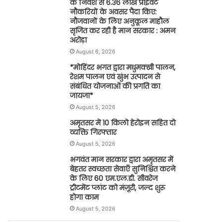
के निवेश से 6.36 लाख प्राइवेट
नौकरियों के अवसर पैदा किए:
नौजवानों के लिए अनुकूल माहौल
सृजित कर रही है मान सरकार : अमन
अरोड़ा
August 6, 2026
*मोहिंदर भगत द्वारा मधुमक्खी पालन,
रेशम पालन एवं खुंभ उत्पादन से
संबंधित योजनाओं की प्रगति का
जायजा*
August 5, 2026
अमृतसर में 10 किलो हेरोइन सहित दो
व्यक्ति गिरफ्तार
August 5, 2026
भगवंत मान सरकार द्वारा अमृतसर में
बेहतर स्वच्छता सेवाएँ सुनिश्चित करने
के लिए 60 एम.एल.डी. सीवरेज
ट्रीटमेंट प्लांट को मंज़ूरी, जल्द शुरू
होगा काम
August 5, 2026