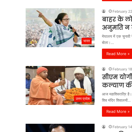
February 2
बाहर के ल
अनुमति न द
मेघालय में एक चुनावी 
भारत
बोला।…
Read More »
February 18
सीएम योगी 
कल्याण क
आज महाशिवरात्रि है। 
उत्तर प्रदेश
शिव मंदिर शिवालयों…
Read More »
February 1