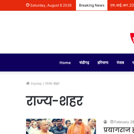
एस.आई.आर.2026 क
Saturday, August 8 2026
Breaking News
Home
चंडीगढ़
हरियाणा
पंजाब
र
Home
/
राज्य-शहर
राज्य-शहर
February 2
प्रयागराज 