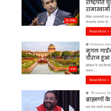
राष्ट्रपति
रामास्वामी
विवेक रामास्वामी एक 
देश विदेश
संभावनाएं तलाश रहे…
Read More »
Hindxpress Ne
मुगल गार्ड
दौरान हुआ 
इतिहास के कई किस्से-
राज्य
जाएगा।…
Read More »
January 28
ब्राह्मणों 
सपा नेता स्वामी प्रस