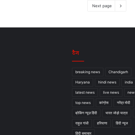
Next page
टैग
breaking news
Chandigarh
Haryana
hindi news
india
latest news
live news
new
top news
कांग्रेस
नरेंद्र मोदी
ब्रेकिंग न्यूज़ हिंदी
भारत जोड़ो यात्रा
राहुल गांधी
हरियाणा
हिंदी न्यूज
हिंदी समाचार