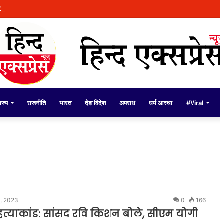
े दौरान बी.एल.ओज़. द्वारा अद्वितीय समर्पण भावना के साथ कार्य किया गया: सी.ई.ओ. अनिंदिता
ाज्य
राजनीति
भारत
देश विदेश
अपराध
धर्म आस्था
#Viral
8, 2023
0
166
हत्याकांड: सांसद रवि किशन बोले, सीएम योगी