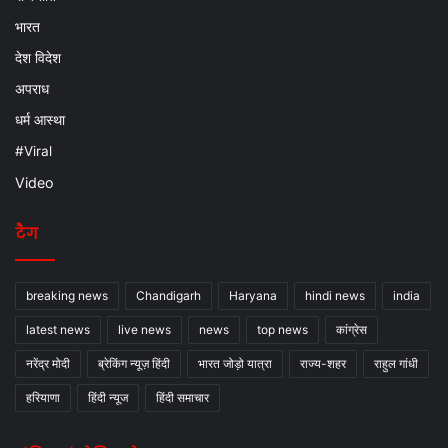
भारत
देश विदेश
अपराध
धर्म आस्था
#Viral
Video
टैग
breaking news
Chandigarh
Haryana
hindi news
india
latest news
live news
news
top news
कांग्रेस
नरेंद्र मोदी
ब्रेकिंग न्यूज़ हिंदी
भारत जोड़ो यात्रा
राज्य-शहर
राहुल गांधी
हरियाणा
हिंदी न्यूज
हिंदी समाचार