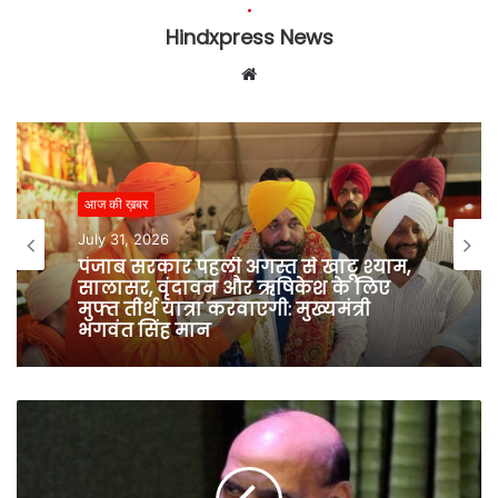
Hindxpress News
W
e
b
s
i
आज की ख़बर
t
e
July 31, 2026
पंजाब सरकार पहली अगस्त से खाटू श्याम,
सालासर, वृंदावन और ऋषिकेश के लिए
मुफ्त तीर्थ यात्रा करवाएगी: मुख्यमंत्री
भगवंत सिंह मान