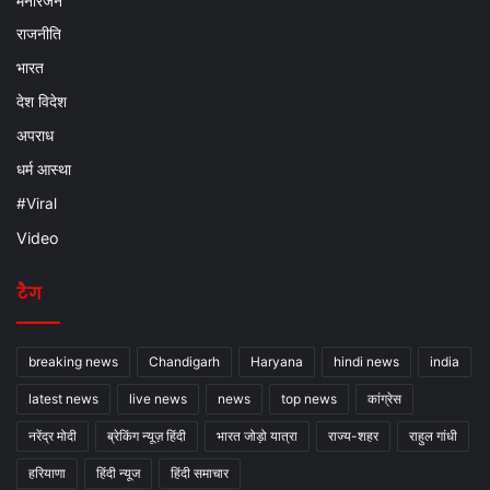
मनोरंजन
राजनीति
भारत
देश विदेश
अपराध
धर्म आस्था
#Viral
Video
टैग
breaking news
Chandigarh
Haryana
hindi news
india
latest news
live news
news
top news
कांग्रेस
नरेंद्र मोदी
ब्रेकिंग न्यूज़ हिंदी
भारत जोड़ो यात्रा
राज्य-शहर
राहुल गांधी
हरियाणा
हिंदी न्यूज
हिंदी समाचार