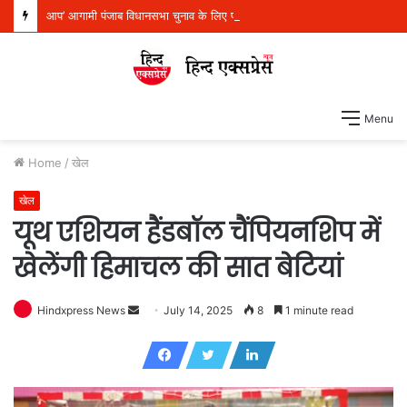
आप’ आगामी पंजाब विधानसभा चुनाव के लिए पूरी तरह तैयार, 117 सीटों पर बूथ स्तर की तैयारियां शुरू
Menu
Home
/
खेल
खेल
यूथ एशियन हैंडबॉल चैंपियनशिप में
खेलेंगी हिमाचल की सात बेटियां
Hindxpress News
S
July 14, 2025
8
1 minute read
e
n
d
a