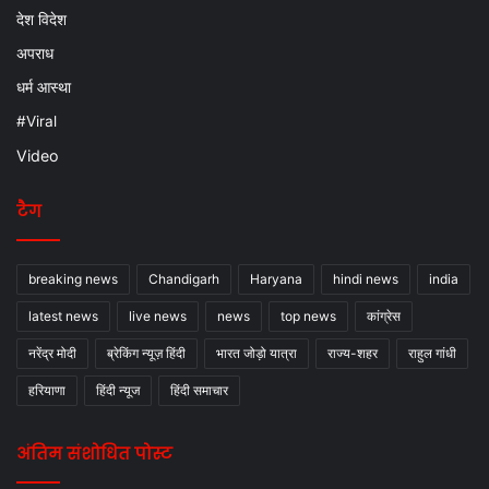
देश विदेश
अपराध
धर्म आस्था
#Viral
Video
टैग
breaking news
Chandigarh
Haryana
hindi news
india
latest news
live news
news
top news
कांग्रेस
नरेंद्र मोदी
ब्रेकिंग न्यूज़ हिंदी
भारत जोड़ो यात्रा
राज्य-शहर
राहुल गांधी
हरियाणा
हिंदी न्यूज
हिंदी समाचार
अंतिम संशोधित पोस्ट