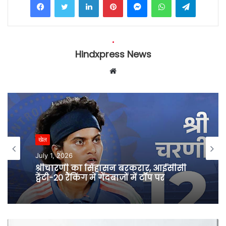
Hindxpress News
W
e
b
s
i
t
खेल
e
July 1, 2026
श्रीचारणी का सिंहासन बरकरार, आईसीसी
ट्वेंटी-20 रैंकिंग में गेंदबाजों में टॉप पर