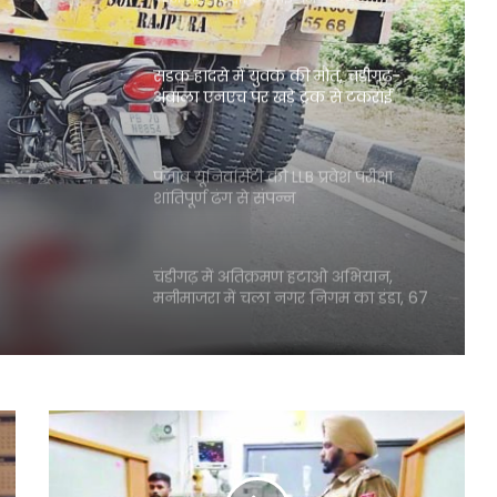
सडक़ हादसे में युवक की मौत, चंडीगढ़-
अंबाला एनएच पर खड़े ट्रक से टकराई
मौत,
बाइक, महिला की हालत गंभीर
 खड़े
पंजाब यूनिवर्सिटी की LLB प्रवेश परीक्षा
िला की
शांतिपूर्ण ढंग से संपन्न
चंडीगढ़ में अतिक्रमण हटाओ अभियान,
मनीमाजरा में चला नगर निगम का डंडा, 67
के काटे चालान
Reliance Jio ने लांच किया सस्ता 4G
फीचर फोन
हिमाचल और चंडीगढ़ मिलकर स्टार्टअप
ईकोसिस्टम पर करेंगे काम