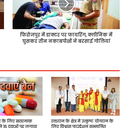
चंडीगढ़ को पीएम मोदी ने दी 4700 करोड़
की सौगातें, शहर से जुड़ी यादें की साझा
फिरोजपुर में डाक्टर पर फायरिंग, क्लीनिक में
घुसकर तीन नकाबपोशों ने बरसाई गोलियां
पंजाब-चंडीगढ़ में अगले तीन दिन तक भारी
बारिश का अलर्ट, मोहाली समेत पांच जिलों
में विशेष सतर्कता
चंडीगढ़ में तथाकथित ‘एनर्जी ड्रिंक्स’ पर
प्रतिबंध लगाने की मांग, प्रशासक को भेजा
पत्र
चंडीगढ़ में बहुमंजिला इमारत गिरी, 6 लोगों
को किया रेस्क्यू, कुछ अभी भी मलबे में दबे
ीर के लिए खतरनाक
रक्तदान के क्षेत्र में उत्कृष्ट योगदान के
ने 16 दवाओं पर लगाया
लिए विश्वास फाउंडेशन सम्मानित