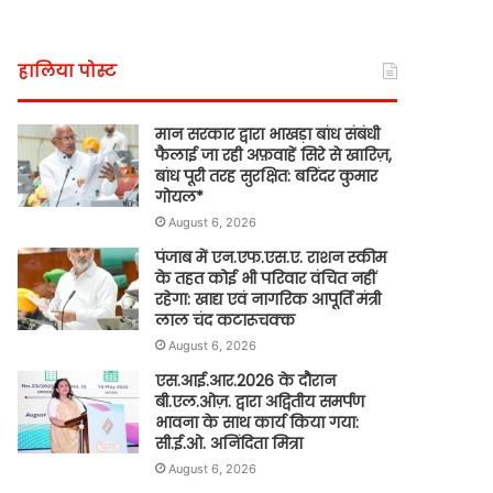
हालिया पोस्ट
मान सरकार द्वारा भाखड़ा बांध संबंधी
फैलाई जा रही अफ़वाहें सिरे से खारिज़,
बांध पूरी तरह सुरक्षित: बरिंदर कुमार
गोयल*
August 6, 2026
पंजाब में एन.एफ.एस.ए. राशन स्कीम
के तहत कोई भी परिवार वंचित नहीं
रहेगा: खाद्य एवं नागरिक आपूर्ति मंत्री
लाल चंद कटारूचक्क
August 6, 2026
एस.आई.आर.2026 के दौरान
बी.एल.ओज़. द्वारा अद्वितीय समर्पण
भावना के साथ कार्य किया गया:
सी.ई.ओ. अनिंदिता मित्रा
August 6, 2026