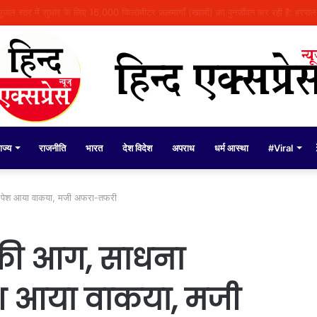
ंडल्स पर पुलिस कमिश्नर अमृतसर द्वारा दिए गए बयान को तोड़-मरोड़कर लोगों को गुमराह करने क
ाज्य
राजनीति
भारत
देश विदेश
अपराध
धर्म आस्था
#Viral
पास पेश आया वाकया, मजी अफरा-तफरी
 भडक़ी आग, साधना
ेश आया वाकया, मजी